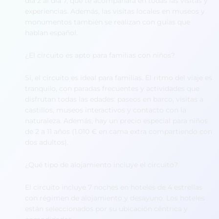
día 2 al día 7, que te acompañará en todas las visitas y
experiencias. Además, las visitas locales en museos y
monumentos también se realizan con guías que
hablan español.
¿El circuito es apto para familias con niños?
Sí, el circuito es ideal para familias. El ritmo del viaje es
tranquilo, con paradas frecuentes y actividades que
disfrutan todas las edades: paseos en barco, visitas a
castillos, museos interactivos y contacto con la
naturaleza. Además, hay un precio especial para niños
de 2 a 11 años (1.010 € en cama extra compartiendo con
dos adultos).
¿Qué tipo de alojamiento incluye el circuito?
El circuito incluye 7 noches en hoteles de 4 estrellas
con régimen de alojamiento y desayuno. Los hoteles
están seleccionados por su ubicación céntrica y