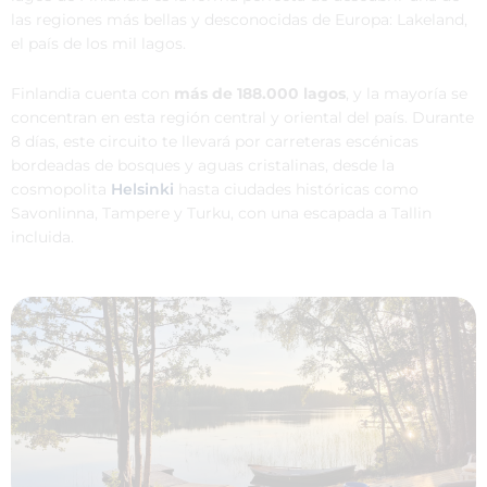
las regiones más bellas y desconocidas de Europa: Lakeland,
el país de los mil lagos.
Finlandia cuenta con
más de 188.000 lagos
, y la mayoría se
concentran en esta región central y oriental del país. Durante
8 días, este circuito te llevará por carreteras escénicas
bordeadas de bosques y aguas cristalinas, desde la
cosmopolita
Helsinki
hasta ciudades históricas como
Savonlinna, Tampere y Turku, con una escapada a Tallin
incluida.