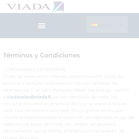
Ir
al
contenido
Español
English (UK)
Términos y Condiciones
CONDICIONES DE RESERVA
Todas las reservas en línea se cotizan en euros (EUR) por
persona e incluyen impuestos e IVA. Los cambios, las
alternancias y las cancelaciones deben hacerse por escrito
a
viadasales@viada.fi.
La lista detallada de todos los
servicios incluidos en el precio del tour se especificará en
cada tour en nuestro sitio web. Otros gastos en los que
incurra el cliente durante el recorrido, por ejemplo, el uso del
teléfono, los bares del hotel, etc., deben ser pagados
directamente por el cliente al hotel u otro proveedor de
dichos servicios.