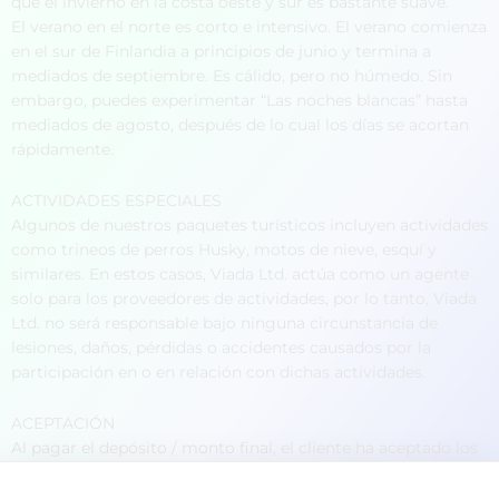
que el invierno en la costa oeste y sur es bastante suave.
El verano en el norte es corto e intensivo. El verano comienza
en el sur de Finlandia a principios de junio y termina a
mediados de septiembre. Es cálido, pero no húmedo. Sin
embargo, puedes experimentar “Las noches blancas” hasta
mediados de agosto, después de lo cual los días se acortan
rápidamente.
ACTIVIDADES ESPECIALES
Algunos de nuestros paquetes turísticos incluyen actividades
como trineos de perros Husky, motos de nieve, esquí y
similares. En estos casos, Viada Ltd. actúa como un agente
solo para los proveedores de actividades, por lo tanto, Viada
Ltd. no será responsable bajo ninguna circunstancia de
lesiones, daños, pérdidas o accidentes causados por la
participación en o en relación con dichas actividades.
ACEPTACIÓN
Al pagar el depósito / monto final, el cliente ha aceptado los
términos y condiciones generales enumerados en este
documento, como parte del acuerdo entre Viada Ltd. y el