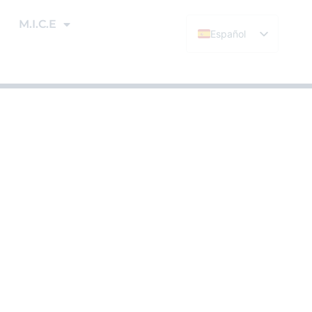
M.I.C.E
Español
English (UK)