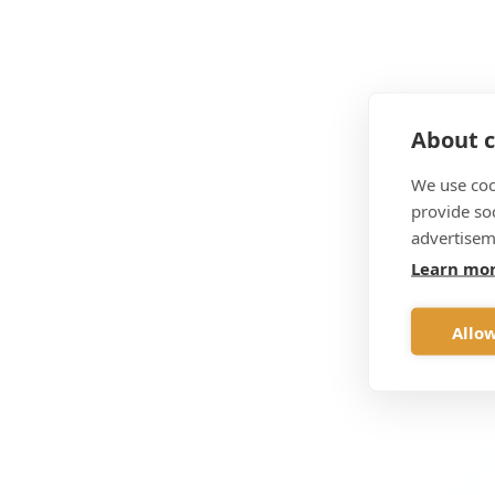
About c
We use coo
provide so
advertisem
Learn mo
Allow