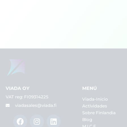
VIADA OY
MENÚ
VAT reg: FI09314225
Viada-Inicio
viadasales@viada.fi
Actividades
Sobre Finlandia
F
I
W
L
Blog
a
n
h
i
M.I.C.E