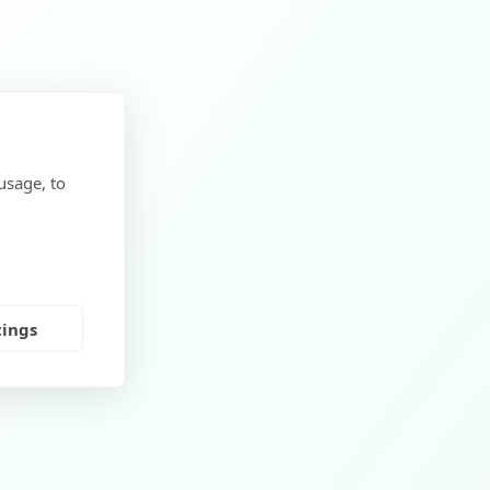
usage, to
tings