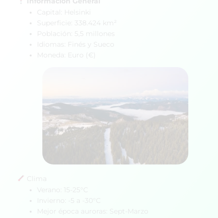
Información General
Capital: Helsinki
Superficie: 338.424 km²
Población: 5,5 millones
Idiomas: Finés y Sueco
Moneda: Euro (€)
Clima
Verano: 15-25°C
Invierno: -5 a -30°C
Mejor época auroras: Sept-Marzo