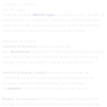
Geografía y Territorio
Los Mil Lagos
Finlandia alberga
188.000 lagos
que cubren el 10% del país. El
lago Saimaa, con 4.400 km², protege la única foca de agua
dulce del mundo. Los bosques ocupan el 75% del territorio,
convirtiendo al país en el más boscoso de Europa.
Regiones Principales
Laponia Finlandesa
ocupa un tercio del
país.
Rovaniemi
marca el inicio del Círculo Polar Ártico. Aquí
viven 180.000 personas y 200.000 renos. El sol no se pone
durante 73 días en verano ni sale en 51 días de invierno.
Helsinki y Región Capital
concentra 1,5 millones de
habitantes. La arquitectura combina neoclasicismo, art
nouveau y diseño contemporáneo. El archipiélago
de
Helsinki
incluye 330 islas conectadas por ferries.
Región de los Lagos
forma el mayor sistema lacustre de
Europa. Savonlinna, con su castillo Olavinlinna del siglo XV,