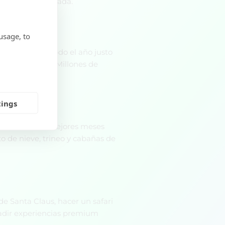
 preocupes por nada.
usage, to
 está abierto todo el año justo
ca línea ártica. Millones de
tings
actividad. Los mejores meses
o de nieve, trineo y cabañas de
e Santa Claus, hacer un safari
ñadir experiencias premium