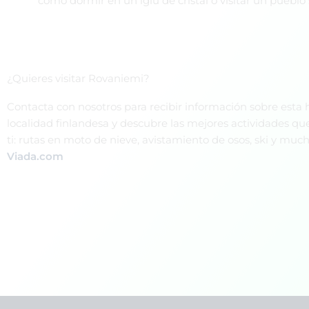
como dormir en un iglú de cristal o visitar un pueblo
¿Quieres visitar Rovaniemi?
Contacta con nosotros para recibir información sobre esta
localidad finlandesa y descubre las mejores actividades q
ti: rutas en moto de nieve, avistamiento de osos, ski y mu
Viada.com