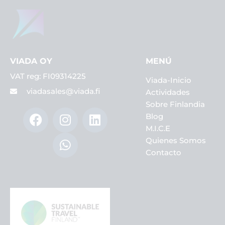
VIADA OY
MENÚ
VAT reg: FI09314225
Viada-Inicio
viadasales@viada.fi
Actividades
Sobre Finlandia
F
I
W
L
Blog
a
n
h
i
M.I.C.E
c
s
a
n
Quienes Somos
e
t
t
k
Contacto
b
a
s
e
o
g
a
d
o
r
p
i
k
a
p
n
m