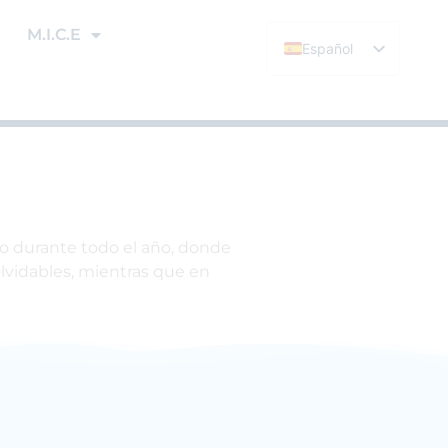
M.I.C.E
Español
English (UK)
o durante todo el año, donde
olvidables, mientras que en