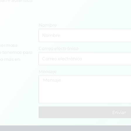
 sami auténtico.
Nombre
 hermosa
Correo electrónico
ue tenemos para
cho más en
Mensaje
Enviar