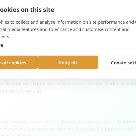
ropuerto y transporte a todas las actividades para que no te
ookies on this site
 Papá Noel?
kies to collect and analyse information on site performance and 
cial media features and to enhance and customise content and
esa y hogar reconocido de Papá Noel. El Pueblo de Santa Claus
ents.
á Noel, enviar cartas desde su oficina postal y cruzar la míti
re
magia navideña única en el mundo.
s en Rovaniemi?
 all cookies
Deny all
Cookie set
sde finales de agosto hasta abril, con unas 200 noches de 
os despejados. Ofrecemos excursiones especializadas en mot
spectáculo natural.
 experiencia completa. Esto te permite visitar el Pueblo d
y conocer una granja de renos o huskies. Con 5 días puedes a