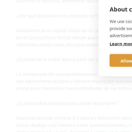
Durante tu estancia, ofrecemos traslados desde el ae
About c
¿Por qué Rovaniemi es conocida como la ciudad de
We use coo
provide so
Rovaniemi es la capital oficial de la Laponia finland
advertisem
en el Círculo Polar Ártico, donde puedes conocer a Pap
Learn mo
visitantes vienen cada año para experimentar esta 
¿Cuándo es la mejor época para ver auroras boreale
Allow
La temporada de auroras boreales en Rovaniemi va de
son septiembre-octubre y febrero-marzo por sus ciel
cristal para maximizar tus posibilidades de ver este e
¿Cuántos días necesito para visitar Rovaniemi?
Recomendamos mínimo 3-4 días en Rovaniemi para una
ártico, dedicar una noche a cazar auroras boreales 