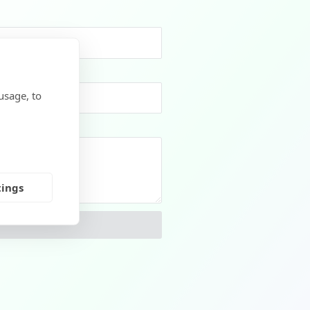
usage, to
tings