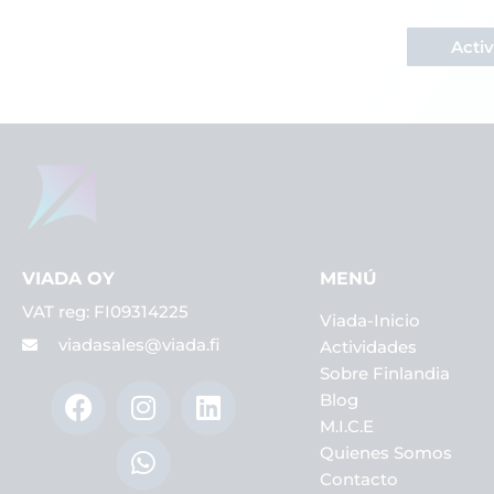
Descubre las excursiones y a
Activ
VIADA OY
MENÚ
VAT reg: FI09314225
Viada-Inicio
viadasales@viada.fi
Actividades
Sobre Finlandia
F
I
W
L
Blog
a
n
h
i
M.I.C.E
c
s
a
n
Quienes Somos
e
t
t
k
Contacto