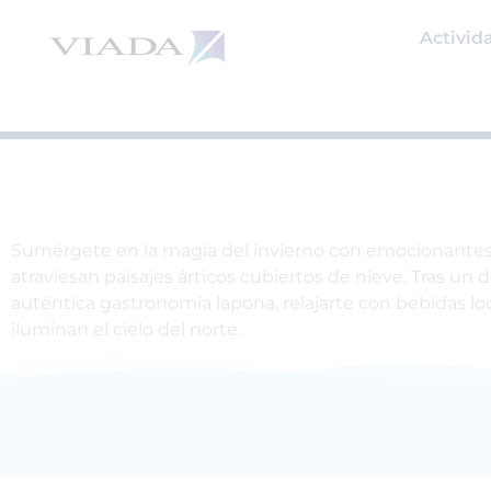
Ir
al
Activid
contenido
Sumérgete en la magia del invierno con emocionantes s
atraviesan paisajes árticos cubiertos de nieve. Tras un d
auténtica gastronomía lapona, relajarte con bebidas lo
iluminan el cielo del norte.